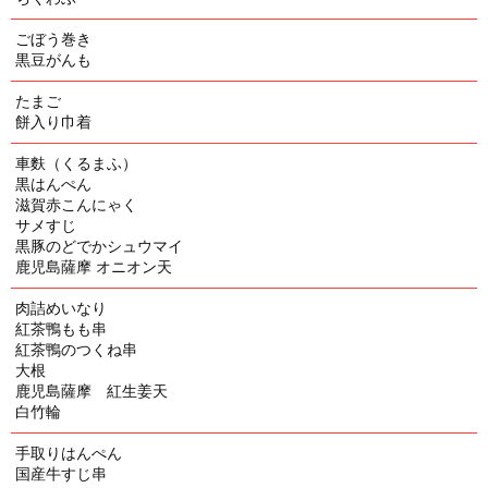
ごぼう巻き
黒豆がんも
たまご
餅入り巾着
車麩（くるまふ）
黒はんぺん
滋賀赤こんにゃく
サメすじ
黒豚のどでかシュウマイ
鹿児島薩摩 オニオン天
肉詰めいなり
紅茶鴨もも串
紅茶鴨のつくね串
大根
鹿児島薩摩 紅生姜天
白竹輪
手取りはんぺん
国産牛すじ串