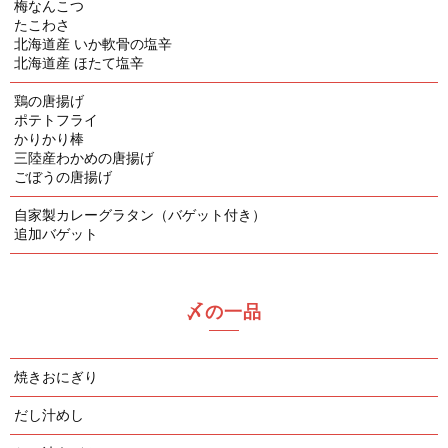
梅なんこつ
たこわさ
北海道産 いか軟骨の塩辛
北海道産 ほたて塩辛
鶏の唐揚げ
ポテトフライ
かりかり棒
三陸産わかめの唐揚げ
ごぼうの唐揚げ
自家製カレーグラタン（バゲット付き）
追加バゲット
〆の一品
焼きおにぎり
だし汁めし