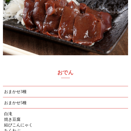
おでん
おまかせ3種
おまかせ5種
白滝
焼き豆腐
結びこんにゃく
ちくわぶ